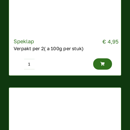
Speklap
€
4,95
Verpakt per 2( a 100g per stuk)
Speklap
aantal