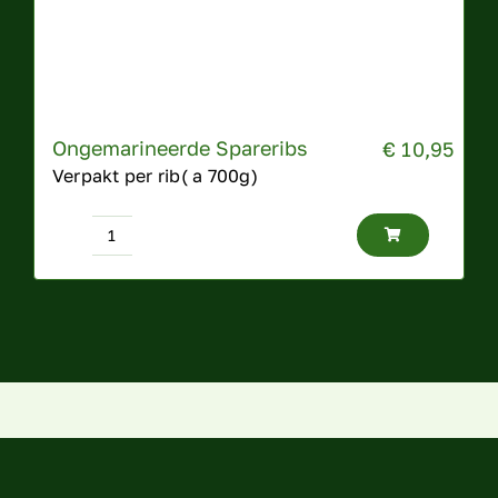
Ongemarineerde Spareribs
€
10,95
Verpakt per rib( a 700g)
Ongemarineerde
Spareribs
aantal