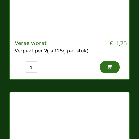
Verse worst
€
4,75
Verpakt per 2( a 125g per stuk)
Verse
worst
aantal