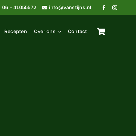
06 – 41055572
info@vanstijns.nl
Recepten
Over ons
Contact