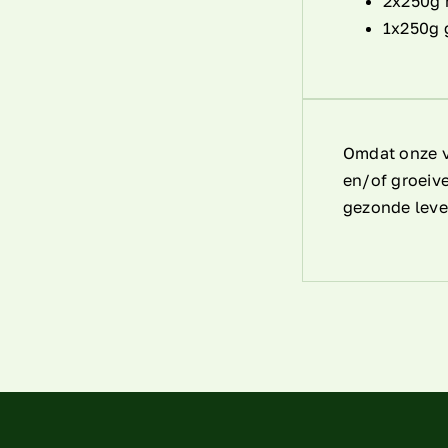
2x250g 
1x250g 
Omdat onze v
en/of groeiv
gezonde leve