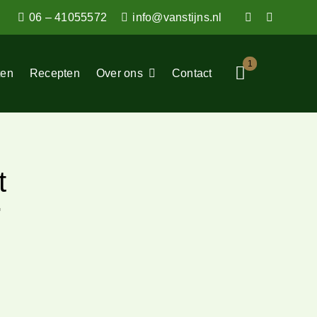
06 – 41055572
info@vanstijns.nl
1
ten
Recepten
Over ons
Contact
t
G