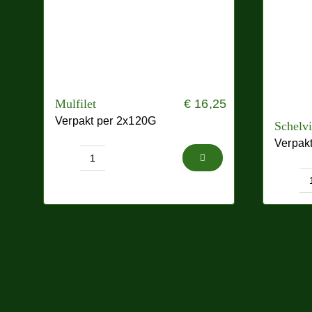
Mulfilet
€
16,25
Verpakt per 2x120G
Schelvi
Verpak
Mulfilet
aantal