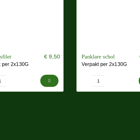
sfilet
€
9,50
Panklare schol
t per 2x130G
Verpakt per 2x130G
Schelvisfilet
Panklare
aantal
schol
aantal