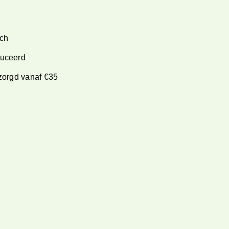
ch
duceerd
ezorgd vanaf €35