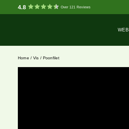
Ga
4.8
Over 121 Reviews
naar
inhoud
WEB
Home
Vis
Poonfilet