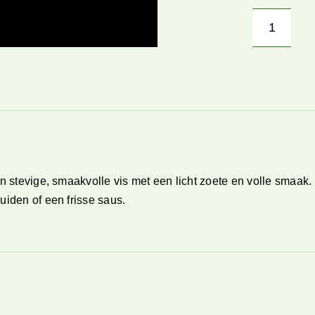
Poonfil
aantal
g
en stevige, smaakvolle vis met een licht zoete en volle smaak. 
uiden of een frisse saus.