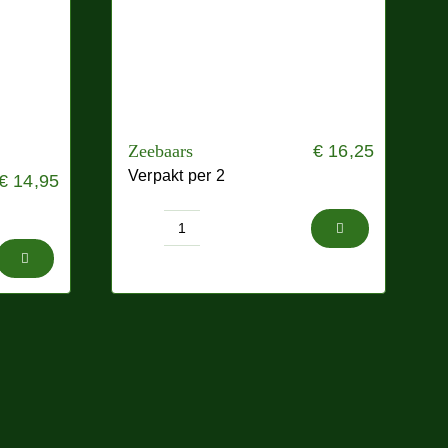
Zeebaars
€
16,25
Verpakt per 2
€
14,95
Zeebaars
aantal