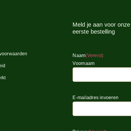
Meld je aan voor onze 
eerste bestelling
voorwaarden
Naam
(Vereist)
Voornaam
eid
rkt
E-
E-mailadres invoeren
mailadres
(Vereist)